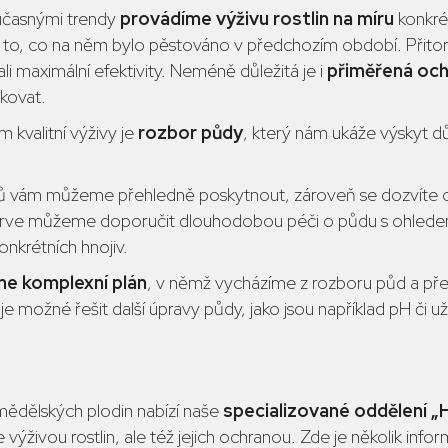
oučasnými trendy
provádíme výživu rostlin na míru
konkré
to, co na něm bylo pěstováno v předchozím období. Přit
 maximální efektivity. Neméně důležitá je i
přiměřená och
vkovat.
kvalitní výživy je
rozbor půdy
, který nám ukáže výskyt d
ů vám můžeme přehledně poskytnout, zároveň se dozvíte o
prve můžeme doporučit dlouhodobou péči o půdu s ohlede
onkrétních hnojiv.
me komplexní plán
, v němž vycházíme z rozboru půd a p
e možné řešit další úpravy půdy, jako jsou například pH či už
emědělských plodin nabízí naše
specializované oddělení
„H
výživou rostlin, ale též jejich ochranou. Zde je několik info