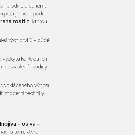
tní plodině a danému
om pečujeme o půdu
rana rostlin
, kterou
ůležitých prvků v půdě
 výskytu konkrétních
m na zvolené plodiny
ředpokládaného výnosu
ití moderní techniky.
nojiva – osiva –
rmací o tom, které