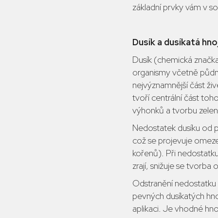
základní prvky vám v s
Dusík a dusíkatá hno
Dusík (chemická značka 
organismy včetně půdní
nejvýznamnější část živ
tvoří centrální část to
výhonků a tvorbu zele
Nedostatek dusíku od p
což se projevuje omezen
kořenů). Při nedostatku 
zrají, snižuje se tvorb
Odstranění nedostatku 
pevných dusíkatých hno
aplikaci. Je vhodné hno