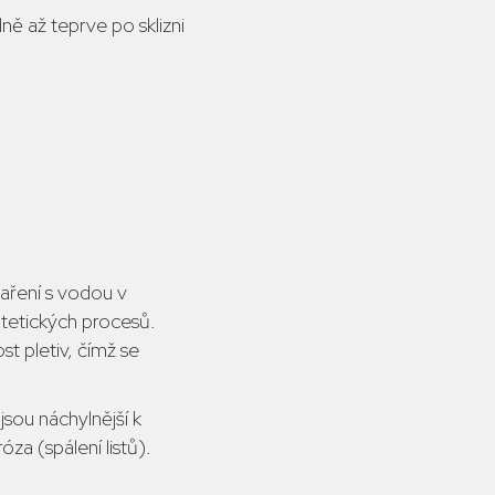
ě až teprve po sklizni
daření s vodou v
yntetických procesů.
t pletiv, čímž se
jsou náchylnější k
a (spálení listů).