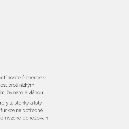
čtí nositelé energie v
nost proti nízkým
mi živinami a vláhou.
ofylu, stonky a listy
 funkce na potřebné
 je omezeno odnožování