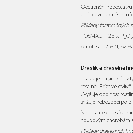
Odstranění nedostatku 
a připravit tak následu
Příklady fosforečných h
FOSMAG – 25 % P
O
2
5
Amofos – 12 % N, 52 %
Draslík a draselná hn
Draslík je dalším důlež
rostlině. Příznivě ovliv
Zvyšuje odolnost rostli
snižuje nebezpečí poléh
Nedostatek draslíku naru
houbovým chorobám a po
Příklady draselných hno