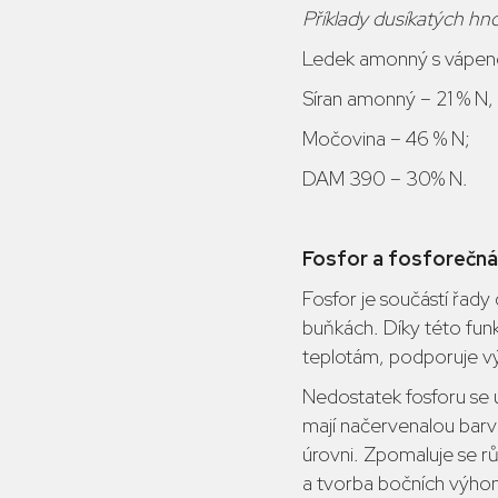
Příklady dusíkatých hnoj
Ledek amonný s vápenc
Síran amonný – 21 % N,
Močovina – 46 % N;
DAM 390 – 30% N.
Fosfor a fosforečná
Fosfor je součástí řady 
buňkách. Díky této funk
teplotám, podporuje výv
Nedostatek fosforu se u 
mají načervenalou bar
úrovni. Zpomaluje se rů
a tvorba bočních výho