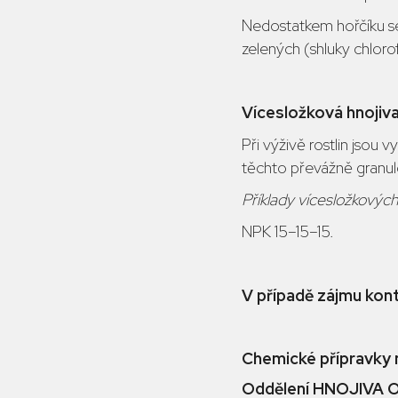
Nedostatkem hořčíku se
zelených (shluky chloro
Vícesložková hnojiv
Při výživě rostlin jsou 
těchto převážně granulo
Příklady vícesložkových
NPK 15–15–15.
V případě zájmu kont
Chemické přípravky n
Oddělení HNOJIVA OS