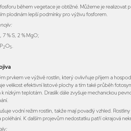
fosforu během vegetace je obtížné. Můžeme je realizovat pln
jícím plodinám lepší podmínky pro výživu fosforem.
nojiv:
, 7 % S, 2 % MgO;
 P
O
.
2
5
ojiva
itým prvkem ve výživě rostlin, který ovlivňuje příjem a hospo
ňuje velikost efektivní listové plochy a tím také průběh fotos
n k nízkým teplotám. Draslík dále zvyšuje mechanickou pevnos
ání.
šuje vodní režim rostlin, takže mají povadlý vzhled. Rostliny 
léhání. K dalším projevům nedostatku patří okrajová nekróz
jiv: