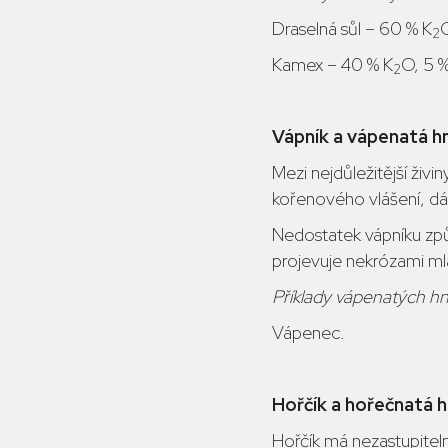
Draselná sůl – 60 % K
2
Kamex – 40 % K
O, 5 
2
Vápník a vápenatá hn
Mezi nejdůležitější živi
kořenového vlášení, dále 
Nedostatek vápníku způs
projevuje nekrózami mlad
Příklady vápenatých hno
Vápenec.
Hořčík a hořečnatá h
Hořčík má nezastupitel