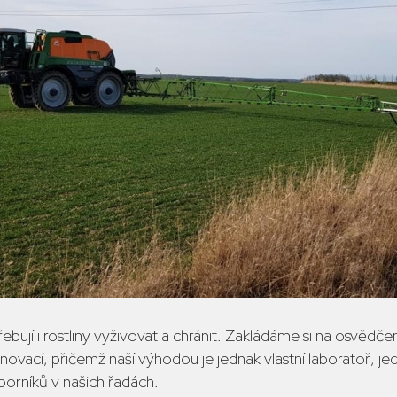
řebují i rostliny vyživovat a chránit. Zakládáme si na osvěd
ovací, přičemž naší výhodou je jednak vlastní laboratoř, je
orníků v našich řadách.