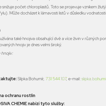
 snižuje počet chloroplastů. Toto se projevuje vznikem žlut
fylu). Může docházet k lámavosti listů v důsledku vodnatosti 
a
využívána také hnojiva obsahující dvě a více živin v různých 
vaných hnojiv je dnes velmi široký.
 hnojiv:
aktujte:
Slípka Bohumír,
731 544 107
, e-mail:
slipka.bohum
a ochranu rostlin
IVA CHEMIE nabízí tyto služby: