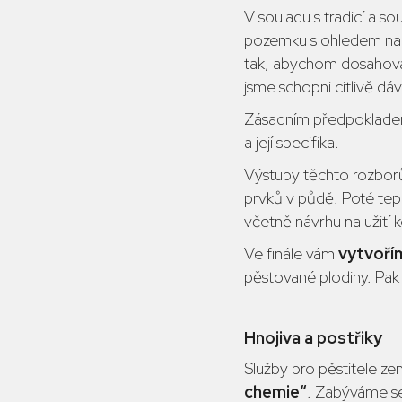
V souladu s tradicí a s
pozemku s ohledem na 
tak, abychom dosahovali
jsme schopni citlivě dá
Zásadním předpokladem 
a její specifika.
Výstupy těchto rozbor
prvků v půdě. Poté te
včetně návrhu na užití k
Ve finále vám
vytvoří
pěstované plodiny. Pak j
Hnojiva a postřiky
Služby pro pěstitele z
chemie“
. Zabýváme se 