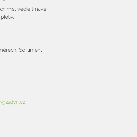
ých míst vedle tmavě
pletiv.
poměrech. Sortiment
ir@zsdyn.cz