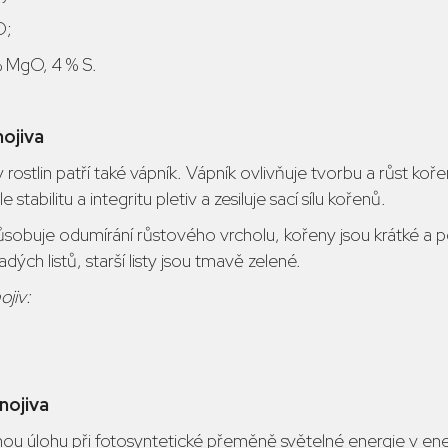
O;
% MgO, 4 % S.
ojiva
ny rostlin patří také vápník. Vápník ovlivňuje tvorbu a růst ko
stabilitu a integritu pletiv a zesiluje sací sílu kořenů.
obuje odumírání růstového vrcholu, kořeny jsou krátké a poz
ých listů, starší listy jsou tmavě zelené.
jiv:
nojiva
nou úlohu při fotosyntetické přeměně světelné energie v ene