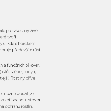
 ale pro všechny živé
eré tvoří
ylu, kde s hořčíkem
dporuje především růst
a funkčních bílkovin,
istů, stébel, lodyh,
lejší. Rostliny dříve
e možné použít jak
pro případnou listovou
a ochranu rostlin.