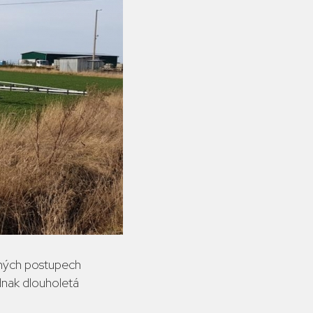
čených postupech
dnak dlouholetá