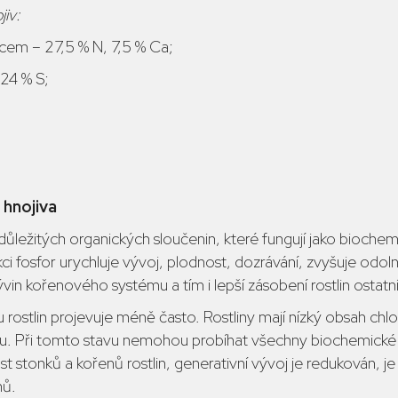
iv:
em – 27,5 % N, 7,5 % Ca;
 24 % S;
 hnojiva
důležitých organických sloučenin, které fungují jako biochemi
ci fosfor urychluje vývoj, plodnost, dozrávání, zvyšuje odol
in kořenového systému a tím i lepší zásobení rostlin ostatní
rostlin projevuje méně často. Rostliny mají nízký obsah chlor
vu. Při tomto stavu nemohou probíhat všechny biochemické
st stonků a kořenů rostlin, generativní vývoj je redukován,
nů.