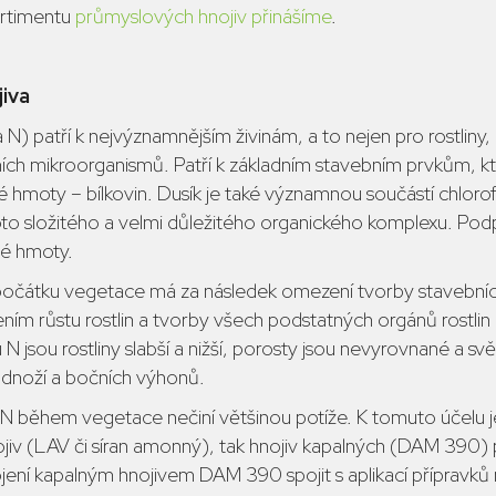
ortimentu
průmyslových hnojiv přinášíme
.
jiva
N) patří k nejvýznamnějším živinám, a to nejen pro rostliny,
ch mikroorganismů. Patří k základním stavebním prvkům, kt
é hmoty – bílkovin. Dusík je také významnou součástí chlorof
hoto složitého a velmi důležitého organického komplexu. Po
né hmoty.
očátku vegetace má za následek omezení tvorby stavebních 
ím růstu rostlin a tvorby všech podstatných orgánů rostlin (l
N jsou rostliny slabší a nižší, porosty jsou nevyrovnané a svět
a odnoží a bočních výhonů.
N během vegetace nečiní většinou potíže. K tomuto účelu j
jiv (LAV či síran amonný), tak hnojiv kapalných (DAM 390) 
jení kapalným hnojivem DAM 390 spojit s aplikací přípravků n