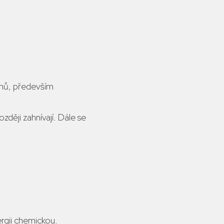
řenů, především
ději zahnívají. Dále se
rgii chemickou.