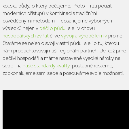
kousku půdy, o který pečujeme. Proto – i za použití
moderních přístupů v kombinaci s tradičními
osvědčenými metodami – dosahujeme výborných
výsledků nejen v
péči o půdu
, ale i v chovu
hospodářských zvířat
či ve
vývoji a výrobě krmiv
pro ně.
Staráme se nejen o svoji vlastní půdu, ale i o tu, kterou
nám propachtovávají naši regionální partneři. Jelikož jsme
pečliví hospodáři a máme nastavené vysoké nároky na
sebe i na
naše standardy kvality
, postupně rosteme,
zdokonalujeme sami sebe a posouváme svoje možnosti.