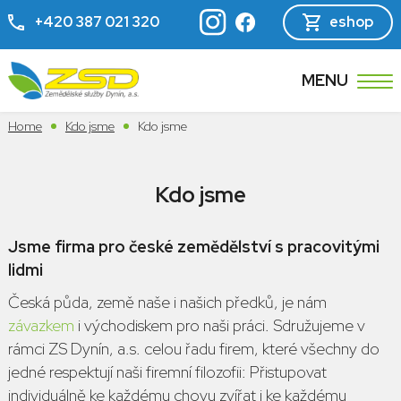
+420 387 021 320
eshop
MENU
Home
Kdo jsme
Kdo jsme
Kdo jsme
Jsme firma pro české zemědělství s pracovitými
lidmi
Česká půda, země naše i našich předků, je nám
závazkem
i východiskem pro naši práci. Sdružujeme v
rámci ZS Dynín, a.s. celou řadu firem, které všechny do
jedné respektují naši firemní filozofii: Přistupovat
individuálně ke každému chovu zvířat i ke každému