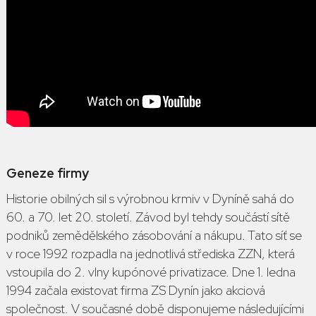
Geneze firmy
Historie obilných sil s výrobnou krmiv v Dyníně sahá do
60. a 70. let 20. století. Závod byl tehdy součástí sítě
podniků zemědělského zásobování a nákupu. Tato síť se
v roce 1992 rozpadla na jednotlivá střediska ZZN, která
vstoupila do 2. vlny kupónové privatizace. Dne 1. ledna
1994 začala existovat firma ZS Dynín jako akciová
společnost. V současné době disponujeme následujícími