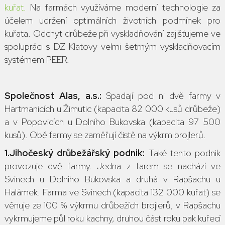
kuřat.
Na farmách využíváme moderní technologie za
účelem udržení optimálních životních podmínek pro
kuřata. Odchyt drůbeže při vyskladňování zajišťujeme ve
spolupráci s DZ Klatovy velmi šetrným vyskladňovacím
systémem PEER.
Společnost Alas, a.s.:
Spadají pod ni dvě farmy v
Hartmanicích u Žimutic (kapacita 82 000 kusů drůbeže)
a v Popovicích u Dolního Bukovska (kapacita 97 500
kusů). Obě farmy se zaměřují čistě na výkrm brojlerů.
1.Jihočeský drůbežářský podnik:
Také tento podnik
provozuje dvě farmy. Jedna z farem se nachází ve
Svinech u Dolního Bukovska a druhá v Rapšachu u
Halámek. Farma ve Svinech (kapacita 132 000 kuřat) se
věnuje ze 100 % výkrmu drůbežích brojlerů, v Rapšachu
vykrmujeme půl roku kachny, druhou část roku pak kuřecí