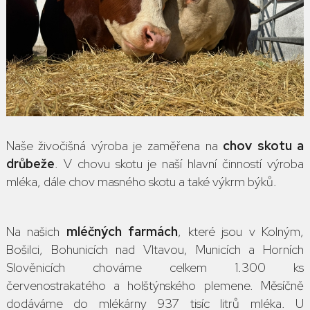
Naše živočišná výroba je zaměřena na
chov skotu a
drůbeže
. V chovu skotu je naší hlavní činností výroba
mléka, dále chov masného skotu a také výkrm býků.
Na našich
mléčných farmách
, které jsou v Kolným,
Bošilci, Bohunicích nad Vltavou, Municích a Horních
Slověnicích chováme celkem 1.300 ks
červenostrakatého a holštýnského plemene. Měsíčně
dodáváme do mlékárny 937 tisíc litrů mléka. U