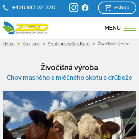
+420 387 021 320
eshop
MENU
Home
Kdo jsme
Struktura našich firem
Živočišná výroba
Živočišná výroba
Chov masného a mléčného skotu a drůbeže