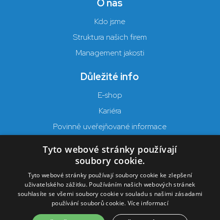
O nás
Kdo jsme
Struktura našich firem
Management jakosti
Důležité info
E-shop
Kariéra
Povinně uveřejňované informace
Ochrana osobních údajů
Tyto webové stránky používají
Cookies nastavení
soubory cookie.
Tyto webové stránky používají soubory cookie ke zlepšení
uživatelského zážitku. Používáním našich webových stránek
souhlasíte se všemi soubory cookie v souladu s našimi zásadami
používání souborů cookie.
Více informací
2026 © Zemědělské služby Dynín, a. s.