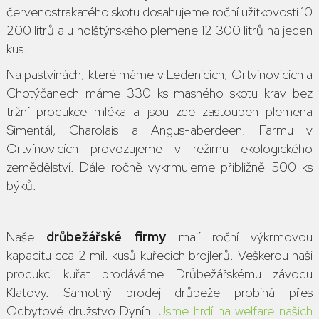
červenostrakatého skotu dosahujeme roční užitkovosti 10
200 litrů a u holštýnského plemene 12 300 litrů na jeden
kus.
Na pastvinách, které máme v Ledenicích, Ortvínovicích a
Chotýčanech máme 330 ks masného skotu krav bez
tržní produkce mléka a jsou zde zastoupen plemena
Simentál, Charolais a Angus-aberdeen. Farmu v
Ortvínovicích provozujeme v režimu ekologického
zemědělství. Dále ročně vykrmujeme přibližně 500 ks
býků.
Naše
drůbežářské firmy
mají roční výkrmovou
kapacitu cca 2 mil. kusů kuřecích brojlerů. Veškerou naši
produkci kuřat prodáváme Drůbežářskému závodu
Klatovy. Samotný prodej drůbeže probíhá přes
Odbytové družstvo Dynín.
Jsme hrdí na welfare našich