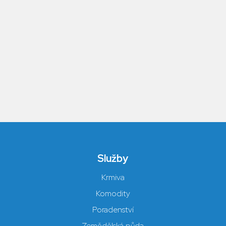
Služby
Krmiva
Komodity
Poradenství
Zemědělská půda