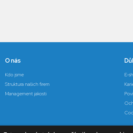
O nás
Důl
Kdo jsme
E-s
Struktura našich firem
Kari
Management jakosti
Pov
Och
Coo