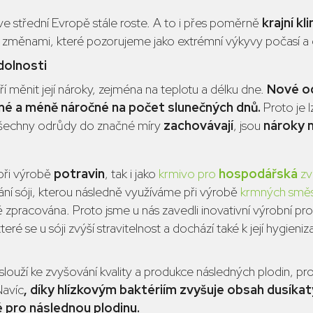
ve střední Evropě stále roste. A to i přes poměrně
krajní k
mi změnami, které pozorujeme jako extrémní výkyvy počasí a 
dolnosti
aří měnit její nároky, zejména na teplotu a délku dne.
Nové o
né a méně náročné na počet slunečných dnů.
Proto je l
 všechny odrůdy do značné míry
zachovávají
, jsou
nároky 
 při výrobě
potravin
, tak i jako
krmivo pro
hospodářská
zv
í sóji, kterou následně využíváme při výrobě
krmných směs
ě zpracována. Proto jsme u nás zavedli inovativní výrobní pro
eré se u sóji zvýší stravitelnost a dochází také k její hygieniz
slouží ke zvyšování kvality a produkce následných plodin, p
Navíc
, díky hlízkovým baktériím zvyšuje obsah dusíkat
é pro následnou plodinu.