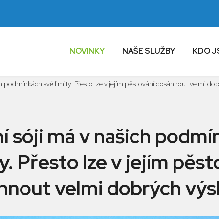
NOVINKY
NAŠE SLUŽBY
KDO J
ch podmínkách své limity. Přesto lze v jejím pěstování dosáhnout velmi do
í sóji má v našich podmí
ty. Přesto lze v jejím pěst
hnout velmi dobrých výs