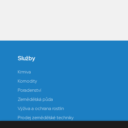
Služby
Krmiva
Komodity
Poradenství
Zemědělská půda
Výživa a ochrana rostlin
Prodej zemědělské techniky
Sušárna dřeva Chotýčany