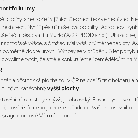
ortfoliu i my
ké plodiny jsme rozjeli v jižních Čechách teprve nedávno. Nej
 hektarech. Nyní ji pěstují naše dva podniky: Agrochov Dyní
li sóju pěstovat i u Munic (AGRIPROD s.r.o.). Ukázalo se, že
ší nadmořské výšce, s čímž souvisí vyšší průměrné teploty. A
a poměrně dobré úrovni. Výnosy se v průběhu 3 let pohybují
 dovolíme tvrdit, že směle konkurujeme i zemědělcům na M
R
sáhla pěstitelská plocha sóji v ČR na cca 15 tisíc hektarů a 
ut i několikanásobně
vyšší plochy.
stování této rostliny skrývá, je obrovský. Pokud byste se cht
pěstování sóji nebo ji chcete zařadit do Vašeho osevního plánu
 Naši agronomové Vám rádi poradí.