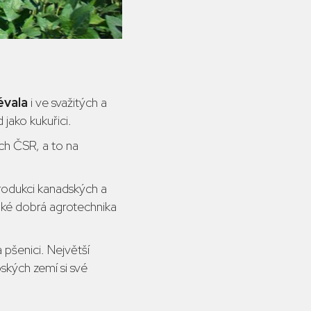
évala
i ve svažitých a
jako kukuřici.
ech ČSR, a to na
trodukci kanadských a
také dobrá agrotechnika
a pšenici. Největší
ských zemí si své