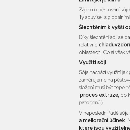
Zájem o pěstování sóji 
Ty souvisejí s globální
Šlechtěním k vyšší o
Díky šlechtění sóji se d
relativně
chladuvzdor
oblastech. Co si však
Využití sóji
Sója nachází využití jak
zaměřujeme na pěstován
složení musí být tepeln
proces extruze,
po kt
patogenů).
V neposlední řadě sója 
a meliorační účinek
. 
které jsou využiteln