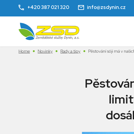
+420 387 021 320
info@zsdynin.cz
Home
Novinky
Rady a tipy
Pěstování sóji má v naši
Pěstován
limi
dosá