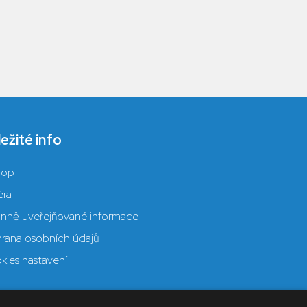
ežité info
hop
éra
inně uveřejňované informace
rana osobních údajů
kies nastavení