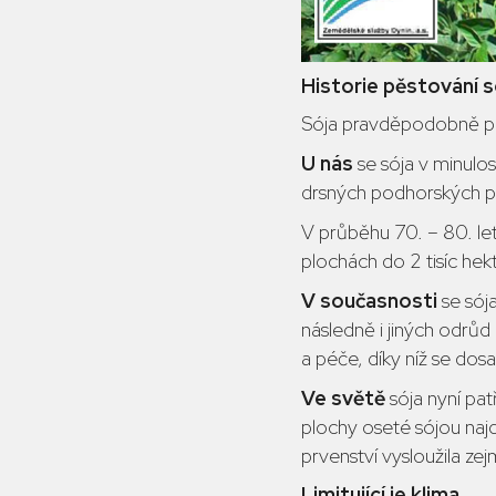
Historie pěstování só
Sója pravděpodobně po
U nás
se sója v minulo
drsných podhorských po
V průběhu 70. – 80. let
plochách do 2 tisíc hek
V současnosti
se sój
následně i jiných odrůd 
a péče, díky níž se dosa
Ve světě
sója nyní pat
plochy oseté sójou najd
prvenství vysloužila zej
Limitující je klima