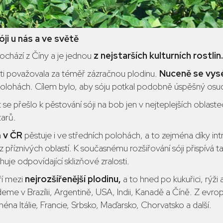
ji u nás a ve světě
chází z Číny a je jednou
z nejstarších kulturních rostlin.
sti považovala za téměř zázračnou plodinu.
Nuceně se vys
lohách. Cílem bylo, aby sóju potkal podobně úspěšný osud 
 se přešlo k pěstování sóji na bob jen v nejteplejších oblast
tarů.
a
v ČR
pěstuje i ve středních polohách, a to zejména díky in
z příznivých oblastí. K současnému rozšiřování sóji přispívá 
huje odpovídající sklizňové zralosti.
ří mezi
nejrozšířenější plodinu,
a to hned po kukuřici, rýži 
eme v Brazílii, Argentině, USA, Indii, Kanadě a Číně. Z evrop
ména Itálie, Francie, Srbsko, Maďarsko, Chorvatsko a další.