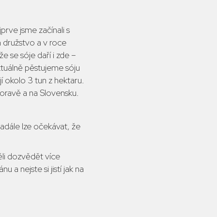
prve jsme začínali s
n družstvo a v roce
 se sóje daří i zde –
ktuálně pěstujeme sóju
 okolo 3 tun z hektaru.
oravě a na Slovensku.
nadále lze očekávat, že
ěli dozvědět více
 a nejste si jistí jak na