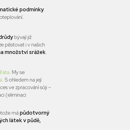
limatické podmínky
.
oteplování.
drůdy
bývají již
ze pěstovat i v našich
na množství srážek
.
ířata
. My se
í
. S ohledem na její
ces ve zpracování sóji –
aci (eliminaci
rotože má
půdotvorný
ých látek v půdě,