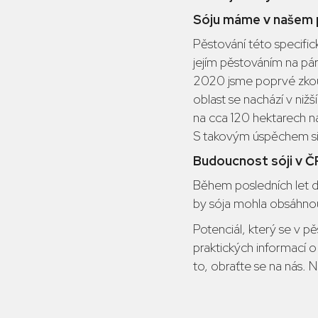
Sóju máme v našem p
Pěstování této specific
jejím pěstováním na pár
2020 jsme poprvé zkouše
oblast se nachází v niž
na cca 120 hektarech n
S takovým úspěchem si
Budoucnost sóji v Č
Během posledních let do
by sója mohla obsáhno
Potenciál, který se v pě
praktických informací o 
to, obraťte se na nás.