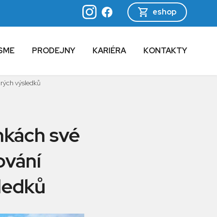
eshop
SME
PRODEJNY
KARIÉRA
KONTAKTY
brých výsledků
nkách své
ování
ledků