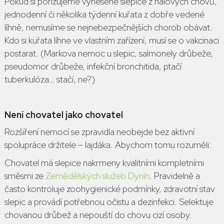
Pokud si pořizujeme vynesené slepice z halových chovů,
jednodenní či několika týdenní kuřata z dobře vedené
líhně, nemusíme se nejnebezpečnějších chorob obávat.
Kdo si kuřata líhne ve vlastním zařízení, musí se o vakcinaci
postarat. (
Markova nemoc u slepic
, salmonely drůbeže,
pseudomor drůbeže, infekční bronchitida, ptačí
tuberkulóza… stačí, ne?)
Není chovatel jako chovatel
Rozšíření nemocí se zpravidla neobejde bez aktivní
spolupráce držitele – lajdáka. Abychom tomu rozuměli:
Chovatel
má slepice nakrmeny kvalitními kompletními
směsmi ze
Zemědělských služeb Dynín
.
Pravidelně a
často kontroluje zoohygienické podmínky, zdravotní stav
slepic a provádí potřebnou očistu a dezinfekci. Selektuje
chovanou drůbež a nepouští do chovu cizí osoby.