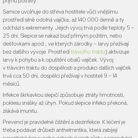
příjmu potravy.
Samice uvolňuje do střeva hostitele vůči vnějšímu
prostředí silně odolná vajíčka, až 140 000 denně a ty
odchází s exkrementy. Jejich vývoj trvá podle teploty 5 –
25 dní. Slepice se nakazí buď přímým požitím, nebo
dešťovkami apod., ve kterých zárodky – larvy přežívají
bez dalšího vývoje. Prostředí
trávicího traktu
) aktivizuje
larvy k pohybu a k opuštění obalů vajíček. Vývoj
v trávicím traktu do dospělosti a produkci dalších vajíček
trvá cca 50 dní, dospělci přežívají v hostiteli 9 – 14
měsíců.
Infekce škrkavkou slepičí způsobuje ztráty hmotnosti,
poklesu snášky až úhyn. Pokud slepice infekci překoná,
získává imunitu.
Prevencí je pravidelné čištění a dezinfekce. K léčení je
třeba podávat drůbeži anthelmintika, která zabíjejí
parazitické červy nebo zabraňují jejich růstu a reprodukci.