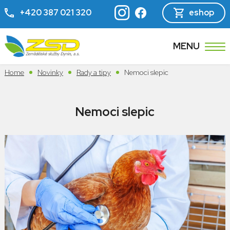
+420 387 021 320
eshop
MENU
Home
Novinky
Rady a tipy
Nemoci slepic
Nemoci slepic