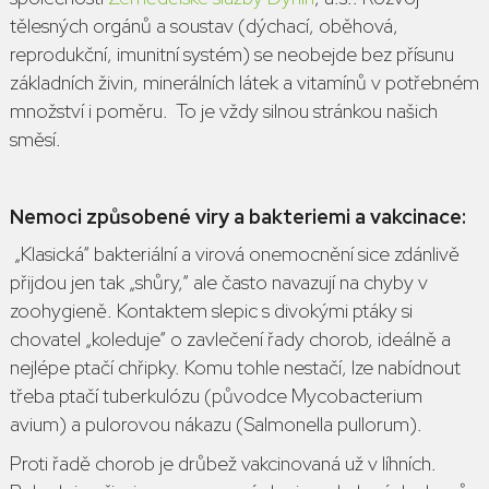
tělesných orgánů a soustav (dýchací, oběhová,
reprodukční, imunitní systém) se neobejde bez přísunu
základních živin, minerálních látek a vitamínů v potřebném
množství i poměru. To je vždy silnou stránkou našich
směsí.
Nemoci způsobené viry a bakteriemi a vakcinace:
„Klasická“ bakteriální a virová onemocnění sice zdánlivě
přijdou jen tak „shůry,“ ale často navazují na chyby v
zoohygieně. Kontaktem slepic s divokými ptáky si
chovatel „koleduje“ o zavlečení řady chorob, ideálně a
nejlépe ptačí chřipky. Komu tohle nestačí, lze nabídnout
třeba ptačí tuberkulózu (původce
Mycobacterium
avium
) a pulorovou nákazu (
Salmonella pullorum
).
Proti řadě chorob je drůbež vakcinovaná už v líhních.