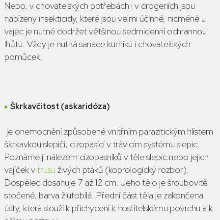
Nebo, v chovatelských potřebách i v drogeriích jsou
nabízeny insekticidy, které jsou velmi účinné, nicméně u
vajec je nutné dodržet většinou sedmidenní ochrannou
lhůtu. Vždy je nutná sanace kurníku i chovatelských
pomůcek.
Škrkavčitost
(askaridóza
)
je onemocnění způsobené vnitřním parazitickým hlístem
škrkavkou slepičí, cizopasící v trávicím systému slepic.
Poznáme ji nálezem cizopasníků v těle slepic nebo jejich
vajíček v
trusu
živých ptáků (koprologický rozbor).
Dospělec dosahuje 7 až 12 cm. Jeho tělo je šroubovitě
stočené, barva žlutobílá. Přední část těla je zakončena
ústy, která slouží k přichycení k hostitelskému povrchu a k