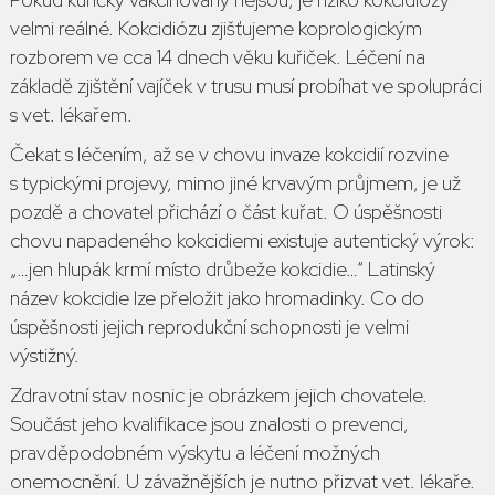
velmi reálné. Kokcidiózu zjišťujeme koprologickým
rozborem ve cca 14 dnech věku kuřiček. Léčení na
základě zjištění vajíček v trusu musí probíhat ve spolupráci
s vet. lékařem.
Čekat s léčením, až se v chovu invaze kokcidií rozvine
s typickými projevy, mimo jiné krvavým průjmem, je už
pozdě a chovatel přichází o část kuřat. O úspěšnosti
chovu napadeného kokcidiemi existuje autentický výrok:
„…
jen hlupák krmí místo drůbeže kokcidie
…“ Latinský
název
kokcidie
lze přeložit jako
hromadinky
. Co do
úspěšnosti jejich reprodukční schopnosti je velmi
výstižný.
Zdravotní stav nosnic je obrázkem jejich chovatele.
Součást jeho kvalifikace jsou znalosti o prevenci,
pravděpodobném výskytu a léčení možných
onemocnění. U závažnějších je nutno přizvat vet. lékaře.