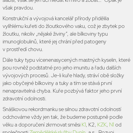
však pravdou.
Konstrukční a vývojová kancelář přírody přidělila
vylíhlému kuřeti do žloutkového vaku, což je zbytek po
žloutku, nikoliv „
nějaké živiny
“, ale bílkoviny typu
imunoglobulinů, které jej chrání před patogeny
v prostředí chovu.
Dále tuky typu vícenenasycených mastných kyselin, které
jsou rovněž podstatné pro jeho imunitu a řadu dalších
vývojových procesů. Je-li kuře hlady, stráví obě složky
jako obyčejné bílkoviny a tuky a tím se stává první
nenapravitelná chyba. Kuře pozbývá faktor jeho první
zdravotní odolnosti.
Snáškovou rekordmanku se silnou zdravotní odolností
odchováme vždy jen tak, že budeme postupně podle
věku a doporučení zkrmovat směsi
K1
, K2,
KZK
,
N1
od
společnosti
Zemědělské služby Dynín
, a.s..
Rozvoj