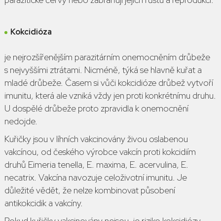
Kokcidióza
je nejrozšířenějším parazitárním onemocněním drůbeže
s nejvyššími ztrátami. Nicméně, týká se hlavně kuřat a
mladé drůbeže. Časem si vůči kokcidióze drůbež vytvoří
imunitu, která ale vzniká vždy jen proti konkrétnímu druhu.
U dospělé drůbeže proto zpravidla k onemocnění
nedojde.
Kuřičky jsou v líhních vakcinovány živou oslabenou
vakcínou, od českého výrobce vakcín proti kokcidiím
druhů
Eimeria tenella, E. maxima, E. acervulina, E.
necatrix.
Vakcína navozuje celoživotní imunitu. Je
důležité vědět, že nelze kombinovat působení
antikokcidik a vakcíny.
Pokud kuřičky vakcinovány nejsou, je riziko kokcidiózy