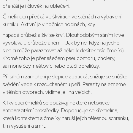
přenáší je i člověk na oblečení.
Čmelík den přečká ve škvírách ve stěnách a vybavení
kurníku. Aktivní je v nočních hodinách, kdy
napadá drůbež a živí se krví. Dlouhodobým sáním krve
vyvolává u drůbeže anémii. Jak by ne, když na jedné
slepici může parazitovat až několik desítek tisíc čmelíků.
Kromě toho je přenašečem pseudomoru, cholery,
salmonelózy, neštovic nebo ptačí boreliózy.
Při silném zamoření je
slepice apatická
, snižuje se snůška,
svědění vede k rozcuchanému peří. Parazity nalezneme
v tělních otvorech, vidíme je i na vejcích.
K likvidaci čmelíků se používají některé netoxické
antiparazitární prostředky. Doporučuje se křemelina,
která kontaktem s čmelíky naruší jejich tělesnou schránku,
tím vysušení a smrt.