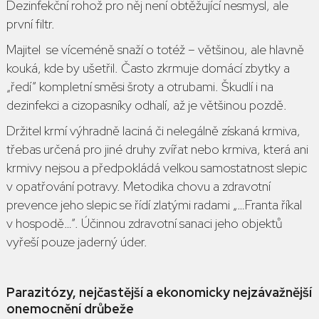
Dezinfekční rohož pro něj není obtěžující nesmysl, ale
první filtr.
Majitel
se víceméně snaží o totéž – většinou, ale hlavně
kouká, kde by ušetřil. Často zkrmuje domácí zbytky a
„ředí“ kompletní směsi šroty a otrubami. Škudlí i na
dezinfekci a cizopasníky odhalí, až je většinou pozdě.
Držitel
krmí výhradně laciná či nelegálně získaná krmiva,
třebas určená pro jiné druhy zvířat nebo krmiva, která ani
krmivy nejsou a předpokládá velkou samostatnost slepic
v opatřování potravy. Metodika chovu a zdravotní
prevence jeho slepic se řídí zlatými radami „…
Franta říkal
v hospodě
…“. Účinnou zdravotní sanaci jeho objektů
vyřeší pouze jaderný úder.
Parazitózy, nejčastější a ekonomicky nejzávažnější
onemocnění drůbeže