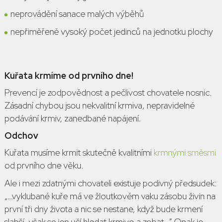
neprovádění sanace malých výběhů
nepřiměřeně vysoký počet jedinců na jednotku plochy
Kuřata krmíme od prvního dne!
Prevencí je zodpovědnost a pečlivost chovatele nosnic.
Zásadní chybou jsou nekvalitní krmiva, nepravidelné
podávání krmiv, zanedbané napájení.
Odchov
Kuřata musíme krmit skutečně kvalitními
krmnými směsmi
od prvního dne věku.
Ale i mezi zdatnými chovateli existuje podivný předsudek:
„…v
yklubané kuře má ve žloutkovém vaku zásobu živin na
první tři dny života a nic se nestane, když bude krmení
slabší, však se jen učí hledat krmivo a zobat…“
Opak je