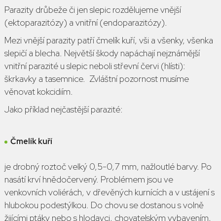
Parazity drůbeže
či jen slepic rozdělujeme vnější
(
ektoparazitózy
) a vnitřní (
endoparazitózy
).
Mezi vnější parazity patří
čmelík kuří
,
vši a všenky
,
všenka
slepičí
a blecha. Největší škody napáchají nejznámější
vnitřní parazité u slepic
neboli střevní červi (hlísti):
škrkavky a tasemnice. Zvláštní pozornost musíme
věnovat kokcidiím.
Jako příklad nejčastější parazité:
Čmelík kuří
je drobný roztoč velký 0,5-0,7 mm, nažloutlé barvy. Po
nasátí krví hnědočervený. Problémem jsou ve
venkovních voliérách, v dřevěných kurnících a v ustájení s
hlubokou podestýlkou. Do chovu se dostanou s volně
žijícími ptáky nebo s hlodavci, chovatelským vybavením,