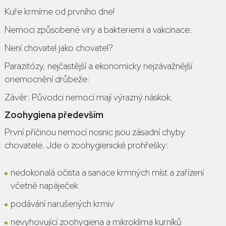
Kuře krmíme od prvního dne!
Nemoci způsobené viry a bakteriemi a vakcinace:
Není chovatel jako chovatel?
Parazitózy, nejčastější a ekonomicky nejzávažnější
onemocnění drůbeže:
Závěr: Původci nemocí mají výrazný náskok.
Zoohygiena především
První příčinou
nemocí nosnic
jsou zásadní chyby
chovatele. Jde o zoohygienické prohřešky:
nedokonalá očista a sanace krmných míst a zařízení
včetně napáječek
podávání narušených krmiv
nevyhovující zoohygiena a mikroklima kurníků