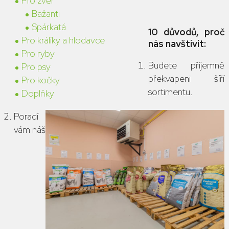
Pro zvěř
Bažanti
Spárkatá
10 důvodů, proč
Pro králíky a hlodavce
nás navštívit:
Pro ryby
Budete příjemně
Pro psy
překvapeni šíří
Pro kočky
sortimentu.
Doplňky
Poradí
vám náš