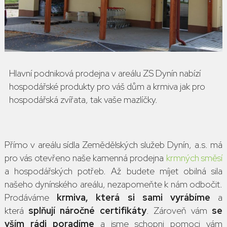
Hlavní podniková prodejna v areálu ZS Dynín nabízí
hospodářské produkty pro váš dům a krmiva jak pro
hospodářská zvířata, tak vaše mazlíčky.
Přímo v areálu sídla Zemědělských služeb Dynín, a.s. má
pro vás otevřeno naše kamenná prodejna
krmných směsí
a hospodářských potřeb. Až budete míjet obilná sila
našeho dynínského areálu, nezapomeňte k nám odbočit.
Prodáváme
krmiva, která si sami vyrábíme
a
která
splňují náročné certifikáty
. Zároveň vám
se
vším rádi poradíme
a jsme schopni pomoci vám