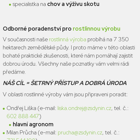
specialistka na
chov a výživu skotu
Odborné poradenství pro
rostlinnou výrobu
V současnosti naše
rostlinná výroba
probíhá na 7 350
hektarech zemědělské půdy. I proto máme v této oblasti
bohaté praktické zkušenosti, které nám pomáhají zajistit
dobrou úrodu. Všechny naše poznatky vám velmi rádi
předáme.
NÁŠ CÍL = ŠETRNÝ PŘÍSTUP A DOBRÁ ÚRODA
V oblasti rostlinné výroby vám jsou připraveni poradit:
Ondřej Liška (e-mail:
liska.ondrej@zsdynin.cz
, tel. č.:
602 888 447
)
hlavní agronom
Milan Průcha (e-mail:
prucha@zsdynin.cz
, tel. č.: