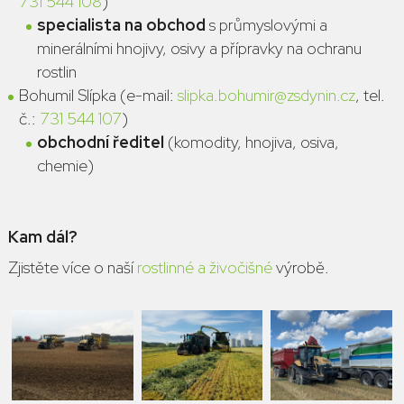
731 544 108
)
specialista na obchod
s průmyslovými a
minerálními hnojivy, osivy a přípravky na ochranu
rostlin
Bohumil Slípka (e-mail:
slipka.bohumir@zsdynin.cz
, tel.
č.:
731 544 107
)
obchodní ředitel
(komodity, hnojiva, osiva,
chemie)
Kam dál?
Zjistěte více o naší
rostlinné a živočišné
výrobě.