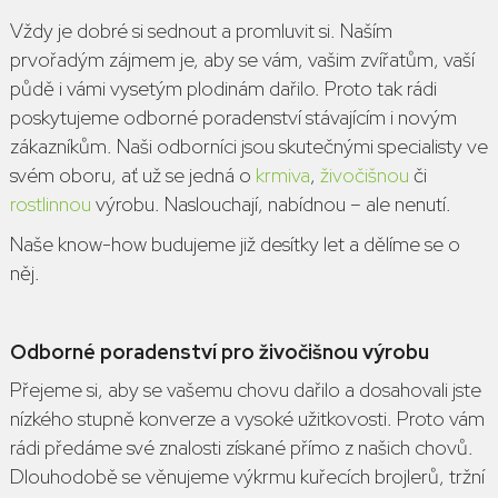
Vždy je dobré si sednout a promluvit si. Naším
prvořadým zájmem je, aby se vám, vašim zvířatům, vaší
půdě i vámi vysetým plodinám dařilo. Proto tak rádi
poskytujeme odborné poradenství stávajícím i novým
zákazníkům. Naši odborníci jsou skutečnými specialisty ve
svém oboru, ať už se jedná o
krmiva
,
živočišnou
či
rostlinnou
výrobu. Naslouchají, nabídnou – ale nenutí.
Naše know-how budujeme již desítky let a dělíme se o
něj.
Odborné poradenství pro živočišnou výrobu
Přejeme si, aby se vašemu chovu dařilo a dosahovali jste
nízkého stupně konverze a vysoké užitkovosti. Proto vám
rádi předáme své znalosti získané přímo z našich chovů.
Dlouhodobě se věnujeme výkrmu kuřecích brojlerů, tržní