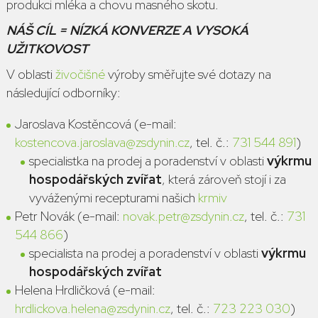
produkci mléka a chovu masného skotu.
NÁŠ CÍL = NÍZKÁ KONVERZE A VYSOKÁ
UŽITKOVOST
V oblasti
živočišné
výroby směřujte své dotazy na
následující odborníky:
Jaroslava Kostěncová (e-mail:
kostencova.jaroslava@zsdynin.cz
, tel. č.:
731 544 891
)
specialistka na prodej a poradenství v oblasti
výkrmu
hospodářských zvířat
, která zároveň stojí i za
vyváženými recepturami našich
krmiv
Petr Novák (e-mail:
novak.petr@zsdynin.cz
, tel. č.:
731
544 866
)
specialista na prodej a poradenství v oblasti
výkrmu
hospodářských zvířat
Helena Hrdličková (e-mail:
hrdlickova.helena@zsdynin.cz
, tel. č.:
723 223 030
)