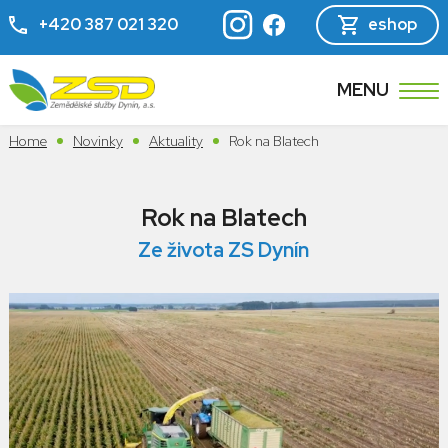
+420 387 021 320
eshop
MENU
Home
Novinky
Aktuality
Rok na Blatech
Rok na Blatech
Ze života ZS Dynín