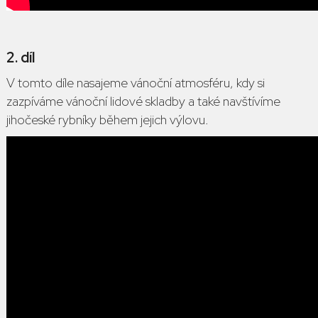
2. díl
V tomto díle
nasajeme vánoční atmosféru, kdy si
zazpíváme vánoční lidové skladby a také navštívíme
jihočeské rybníky během jejich výlovu.