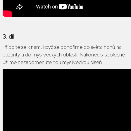
3. díl
Připojte se k nám, když se ponoříme do světa honů na
bažanty a do mysliveckých oblastí. Nakonec si společně
užijme nezapomenutelnou mysliveckou píseň.