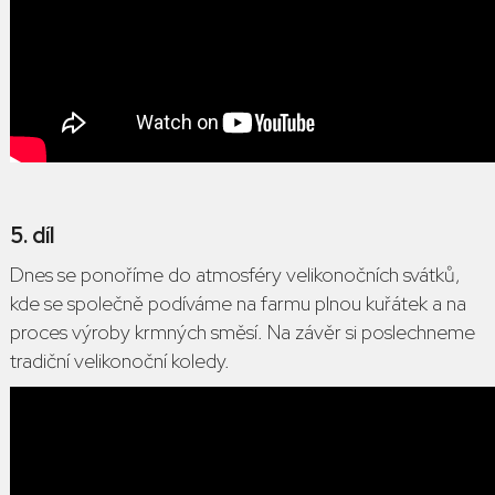
5. díl
Dnes se ponoříme do atmosféry velikonočních svátků,
kde se společně podíváme na farmu plnou kuřátek a na
proces výroby krmných směsí. Na závěr si poslechneme
tradiční velikonoční koledy.