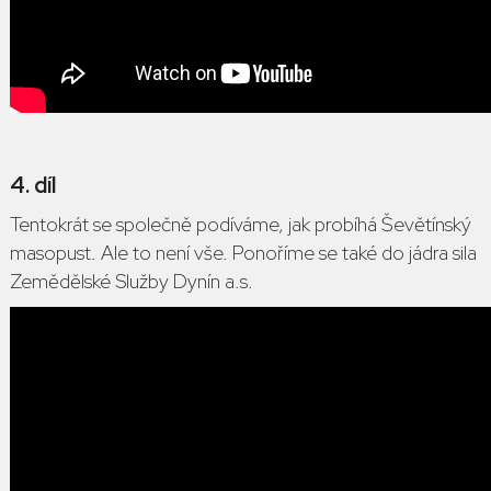
4. díl
Tentokrát se společně podíváme, jak probíhá Ševětínský
masopust. Ale to není vše. Ponoříme se také do jádra sila
Zemědělské Služby Dynín a.s.