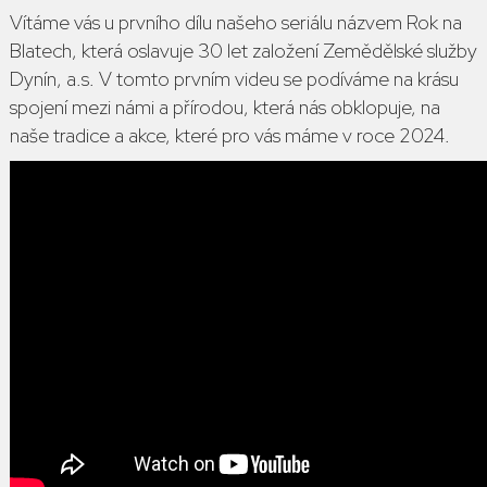
Vítáme vás u prvního dílu našeho
seriálu názvem Rok na
Blatech, která oslavuje 30 let založení
Zemědělské služby
Dynín, a.s.
V tomto prvním videu se podíváme na krásu
spojení mezi námi a přírodou, která nás obklopuje, na
naše tradice a akce, které pro vás máme v roce 2024.