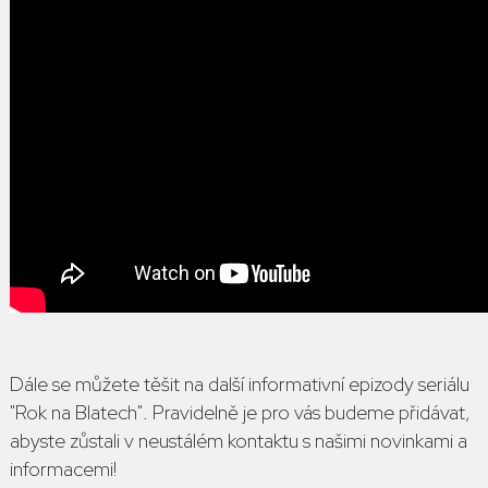
Dále se můžete těšit na další informativní epizody seriálu
"Rok na Blatech". Pravidelně je pro vás budeme přidávat,
abyste zůstali v neustálém kontaktu s našimi novinkami a
informacemi!