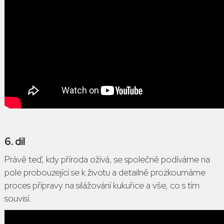
6. díl
Právě teď, kdy příroda ožívá, se společně podíváme na
pole probouzející se k životu a detailně prozkoumáme
proces přípravy na silážování kukuřice a vše, co s tím
souvisí.