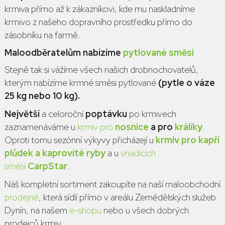
krmiva přímo až k zákazníkovi, kde mu naskladníme
krmivo z našeho dopravního prostředku přímo do
zásobníku na farmě.
Maloodběratelům nabízíme
pytlované směsi
Stejně tak si vážíme všech našich drobnochovatelů,
kterým nabízíme krmné směsi pytlované
(pytle o váze
25 kg nebo 10 kg).
Největší
a celoroční
poptávku
po krmivech
zaznamenáváme u
krmiv pro
nosnice
a pro
králíky
.
Oproti tomu sezónní výkyvy přicházejí u
krmiv pro kapří
plůdek a kaprovité ryby
a u
vnadících
směsí
CarpStar
.
Náš kompletní sortiment zakoupíte na naší maloobchodní
prodejně
, která sídlí přímo v areálu Zemědělských služeb
Dynín, na našem
e-shopu
nebo u všech dobrých
prodejců krmiv.