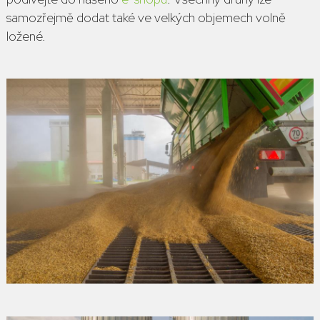
samozřejmě dodat také ve velkých objemech volně
ložené.