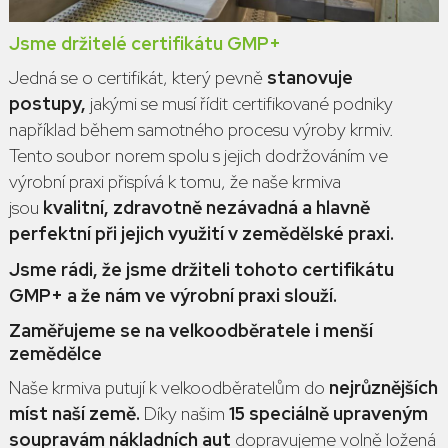
Jsme držitelé certifikátu GMP+
Jedná se o certifikát, který pevně
stanovuje
postupy,
jakými se musí řídit certifikované podniky
například během samotného procesu výroby krmiv.
Tento soubor norem spolu s jejich dodržováním ve
výrobní praxi přispívá k tomu, že naše krmiva
jsou
kvalitní, zdravotně nezávadná a hlavně
perfektní při jejich využití v zemědělské praxi.
Jsme rádi, že jsme držiteli tohoto certifikátu
GMP+ a že nám ve výrobní praxi slouží.
Zaměřujeme se na velkoodběratele i menší
zemědělce
Naše krmiva putují k velkoodběratelům do
nejrůznějších
míst naší země.
Díky našim
15 speciálně upraveným
soupravám nákladních aut
dopravujeme volně ložená