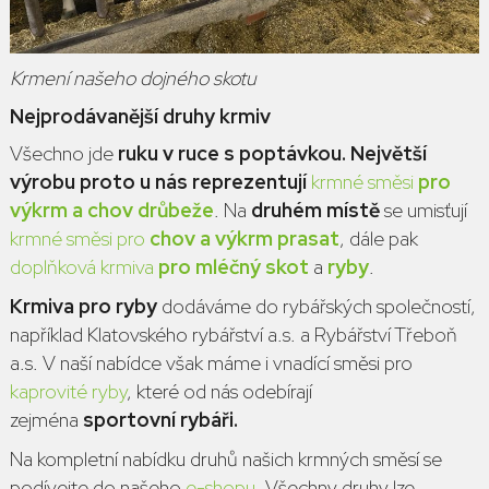
Krmení našeho dojného skotu
Nejprodávanější druhy krmiv
Všechno jde
ruku v ruce s poptávkou.
Největší
výrobu proto u nás reprezentují
krmné směsi
pro
výkrm a chov drůbeže
. Na
druhém místě
se umisťují
krmné směsi pro
chov a výkrm prasat
, dále pak
doplňková krmiva
pro mléčný skot
a
ryby
.
Krmiva pro ryby
dodáváme do rybářských společností,
například Klatovského rybářství a.s. a Rybářství Třeboň
a.s. V naší nabídce však máme i vnadící směsi pro
kaprovité ryby
, které od nás odebírají
zejména
sportovní rybáři.
Na kompletní nabídku druhů našich krmných směsí se
podívejte do našeho
e-shopu
. Všechny druhy lze