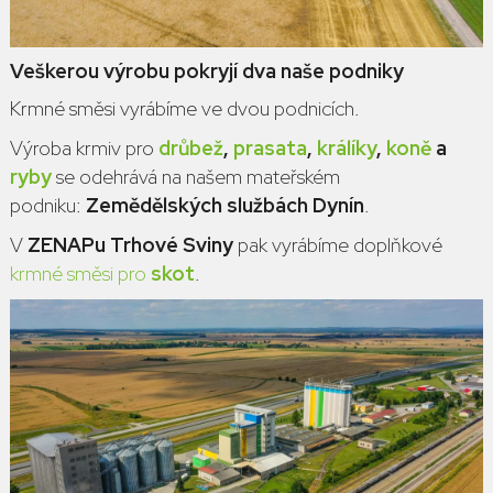
Veškerou výrobu pokryjí dva naše podniky
Krmné směsi vyrábíme ve dvou podnicích.
Výroba krmiv pro
drůbež
,
prasata
,
králíky
,
koně
a
ryby
se odehrává na našem mateřském
podniku:
Zemědělských službách Dynín
.
V
ZENAPu Trhové Sviny
pak vyrábíme doplňkové
krmné směsi pro
skot
.