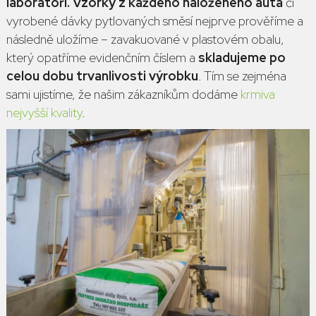
laboratoři.
Vzorky z každého naloženého auta
či
vyrobené dávky pytlovaných směsí nejprve prověříme a
následně uložíme – zavakuované v plastovém obalu,
který opatříme evidenčním číslem a
skladujeme po
celou dobu trvanlivosti výrobku
. Tím se zejména
sami ujistíme, že našim zákazníkům dodáme
krmiva
nejvyšší kvality
.