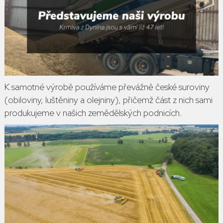
K samotné výrobě používáme převážně české suroviny
(obiloviny, luštěniny a olejniny), přičemž část z nich sami
produkujeme v našich zemědělských podnicích.