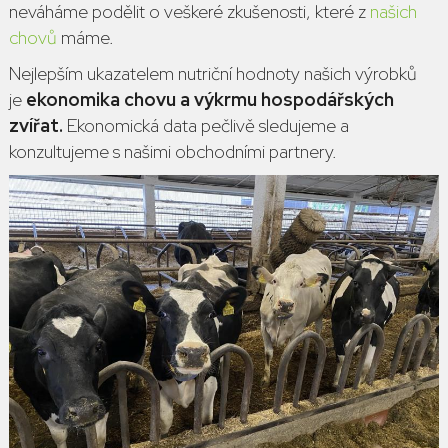
neváháme podělit o veškeré zkušenosti, které z
našich
chovů
máme.
Nejlepším ukazatelem nutriční hodnoty našich výrobků
je
ekonomika chovu a výkrmu hospodářských
zvířat.
Ekonomická data pečlivě sledujeme a
konzultujeme s našimi obchodními partnery.