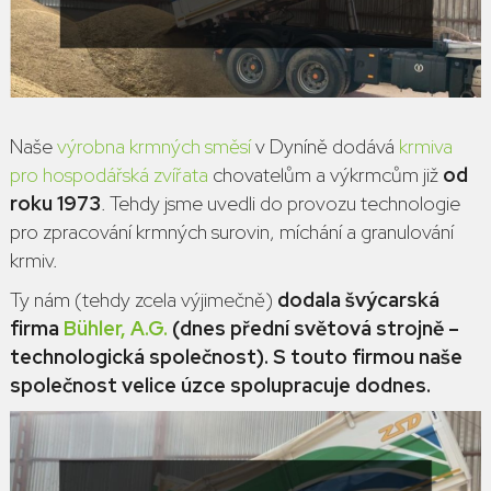
Naše
výrobna krmných směsí
v Dyníně dodává
krmiva
pro hospodářská zvířata
chovatelům a výkrmcům již
od
roku 1973
. Tehdy jsme uvedli do provozu technologie
pro zpracování krmných surovin, míchání a granulování
krmiv.
Ty nám (tehdy zcela výjimečně)
dodala švýcarská
firma
Bühler, A.G.
(dnes přední světová strojně –
technologická společnost). S touto firmou naše
společnost velice úzce spolupracuje dodnes.